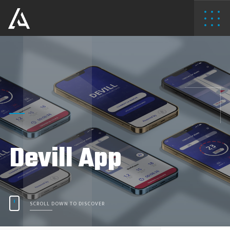
Devill App
SCROLL DOWN TO DISCOVER