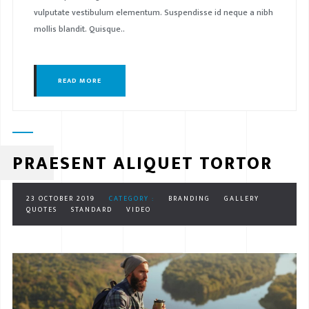
vulputate vestibulum elementum. Suspendisse id neque a nibh
mollis blandit. Quisque..
READ MORE
PRAESENT ALIQUET TORTOR
23 OCTOBER 2019
CATEGORY :
BRANDING
GALLERY
QUOTES
STANDARD
VIDEO