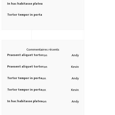
In hac habitasse platea
Tortor tempor in porta
Commentaires récents
Praesent aliquet tortor
on
Andy
Praesent aliquet tortor
on
Kevin
Tortor tempor in porta
on
Andy
Tortor tempor in porta
on
Kevin
In hac habitasse platea
on
Andy