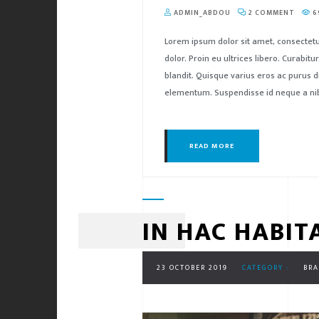
ADMIN_ABDOU
2 COMMENT
6
Lorem ipsum dolor sit amet, consectetu
dolor. Proin eu ultrices libero. Curabi
blandit. Quisque varius eros ac purus d
elementum. Suspendisse id neque a nibh
READ MORE
IN HAC HABIT
23 OCTOBER 2019
CATEGORY :
BR