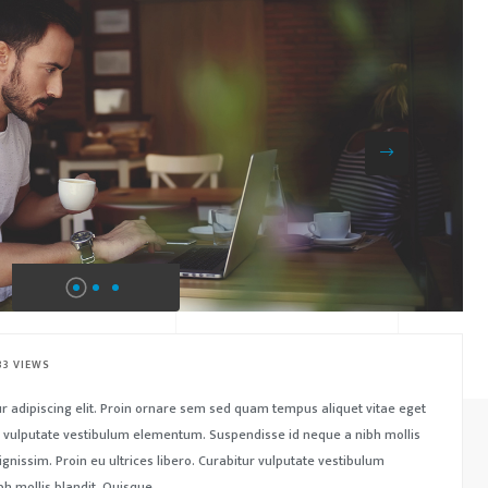
33 VIEWS
r adipiscing elit. Proin ornare sem sed quam tempus aliquet vitae eget
tur vulputate vestibulum elementum. Suspendisse id neque a nibh mollis
ignissim. Proin eu ultrices libero. Curabitur vulputate vestibulum
 mollis blandit. Quisque..