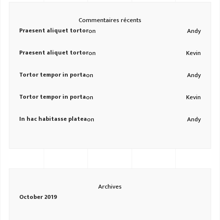
Commentaires récents
Praesent aliquet tortor
on
Andy
Praesent aliquet tortor
on
Kevin
Tortor tempor in porta
on
Andy
Tortor tempor in porta
on
Kevin
In hac habitasse platea
on
Andy
Archives
October 2019