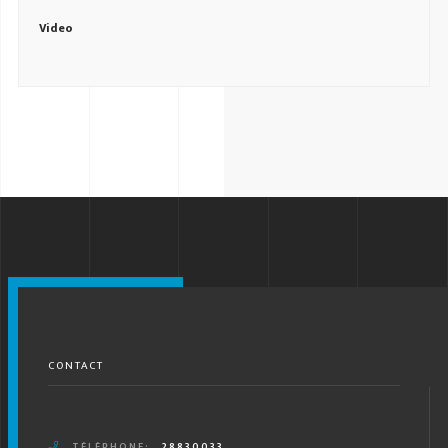
Video
CONTACT
TÉLÉPHONE:
28830033